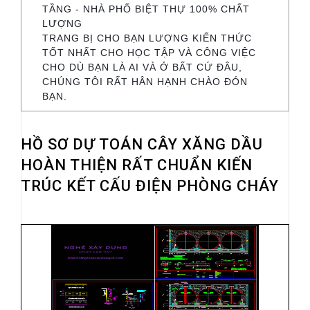
TẦNG - NHÀ PHỐ BIỆT THỰ 100% CHẤT
LƯỢNG
TRANG BỊ CHO BẠN LƯỢNG KIẾN THỨC
TỐT NHẤT CHO HỌC TẬP VÀ CÔNG VIỆC
CHO DÙ BẠN LÀ AI VÀ Ở BẤT CỨ ĐÂU,
CHÚNG TÔI RẤT HÂN HẠNH CHÀO ĐÓN
BẠN.
HỒ SƠ DỰ TOÁN CÂY XĂNG DẦU
HOÀN THIỆN RẤT CHUẨN KIẾN
TRÚC KẾT CẤU ĐIỆN PHÒNG CHÁY