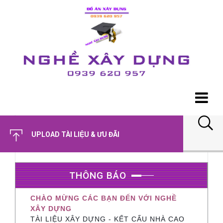
UPLOAD TÀI LIỆU & ƯU ĐÃI
THÔNG BÁO
CHÀO MỪNG CÁC BẠN ĐẾN VỚI NGHỀ
XÂY DỰNG
TÀI LIỆU XÂY DỰNG - KẾT CẤU NHÀ CAO