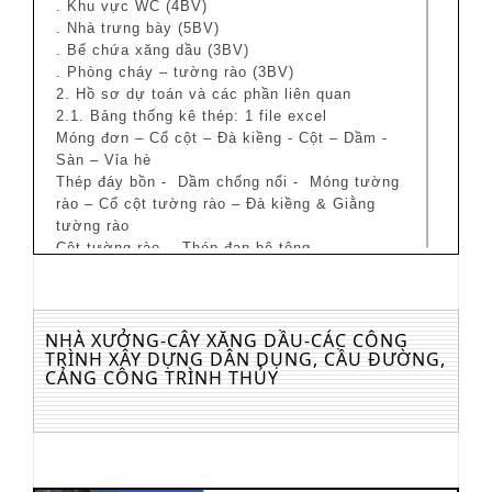
. Khu vực WC (4BV)
. Nhà trưng bày (5BV)
. Bể chứa xăng dầu (3BV)
. Phòng cháy – tường rào (3BV)
2. Hồ sơ dự toán và các phần liên quan
2.1. Bảng thống kê thép: 1 file excel
Móng đơn – Cổ cột – Đà kiềng - Cột – Dầm -
Sàn – Vỉa hè
Thép đáy bồn - Dầm chống nổi - Móng tường
rào – Cổ cột tường rào – Đà kiềng & Giằng
tường rào
Cột tường rào - Thép đan bê tông
2.2. Bảng tính khối lượng: 1 file excel
+ Bảng tổng hợp khối lượng
+ Móng đơn – Cổ móng – Đà kiềng - Cột –Dầm
- Sàn – Xây tường – Lanh tô
NHÀ XƯỞNG-CÂY XĂNG DẦU-CÁC CÔNG
TRÌNH XÂY DỰNG DÂN DỤNG, CẦU ĐƯỜNG,
2.3. Hồ sơ dự toán hoàn thiện: 1 file excel
CẢNG CÔNG TRÌNH THỦY
+ Bìa – Thuyết minh lập dự toán
+ Bảng tổng hợp dự toán hạng mục – Bảng
tính toán đo bóc khối lượng công trình
+ Bảng tổng hợp vật liệu, nhân công, máy thi
công
+ Hao phí vật liệu, nhân công, máy thi công