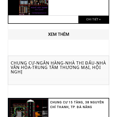
CHI TIẾT +
XEM THÊM
CHUNG CƯ-NGÂN HÀNG-NHÀ THI ĐẤU-NHÀ
VĂN HÓA-TRUNG TÂM THƯƠNG MẠI, HỘI
NGHỊ
CHUNG CƯ 15 TẦNG, 38 NGUYỄN
CHÍ THANH, TP. ĐÀ NẴNG