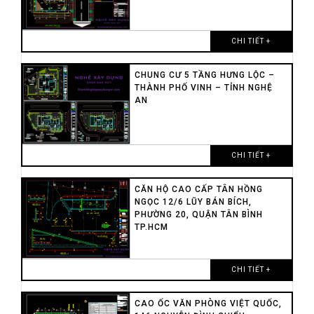
CHI TIẾT +
CHUNG CƯ 5 TẦNG HƯNG LỘC –
THÀNH PHỐ VINH – TỈNH NGHỆ
AN
CHI TIẾT +
CĂN HỘ CAO CẤP TÂN HỒNG
NGỌC 12/6 LŨY BÁN BÍCH,
PHƯỜNG 20, QUẬN TÂN BÌNH
TP.HCM
CHI TIẾT +
CAO ỐC VĂN PHÒNG VIỆT QUỐC,