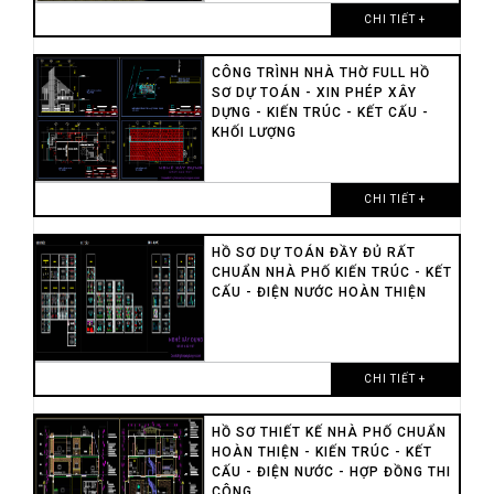
CHI TIẾT +
CÔNG TRÌNH NHÀ THỜ FULL HỒ
SƠ DỰ TOÁN - XIN PHÉP XÂY
DỰNG - KIẾN TRÚC - KẾT CẤU -
KHỐI LƯỢNG
CHI TIẾT +
HỒ SƠ DỰ TOÁN ĐẦY ĐỦ RẤT
CHUẨN NHÀ PHỐ KIẾN TRÚC - KẾT
CẤU - ĐIỆN NƯỚC HOÀN THIỆN
CHI TIẾT +
HỒ SƠ THIẾT KẾ NHÀ PHỐ CHUẨN
HOÀN THIỆN - KIẾN TRÚC - KẾT
CẤU - ĐIỆN NƯỚC - HỢP ĐỒNG THI
CÔNG