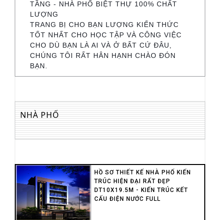
TẦNG - NHÀ PHỐ BIỆT THỰ 100% CHẤT
LƯỢNG
TRANG BỊ CHO BẠN LƯỢNG KIẾN THỨC
TỐT NHẤT CHO HỌC TẬP VÀ CÔNG VIỆC
CHO DÙ BẠN LÀ AI VÀ Ở BẤT CỨ ĐÂU,
CHÚNG TÔI RẤT HÂN HẠNH CHÀO ĐÓN
BẠN.
NHÀ PHỐ
HỒ SƠ THIẾT KẾ NHÀ PHỐ KIẾN
TRÚC HIỆN ĐẠI RẤT ĐẸP
DT10X19.5M - KIẾN TRÚC KẾT
CẤU ĐIỆN NƯỚC FULL