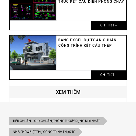
TRÚC KẾT CẤU ĐIỆN PHÒNG CHÁY
CHI TIẾT +
BẢNG EXCEL DỰ TOÁN CHUẨN
CÔNG TRÌNH KẾT CẤU THÉP
CHI TIẾT +
XEM THÊM
TIÊU CHUẨN – QUY CHUẨN, THÔNG TƯ XÂY DỰNG MỚI NHẤT
NHÀ PHỐ & BIỆT THỰ CÔNG TRÌNH THỰC TẾ