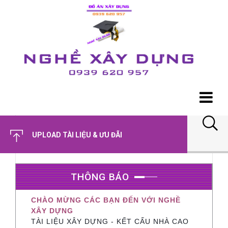
UPLOAD TÀI LIỆU & ƯU ĐÃI
THÔNG BÁO
CHÀO MỪNG CÁC BẠN ĐẾN VỚI NGHỀ
XÂY DỰNG
TÀI LIỆU XÂY DỰNG - KẾT CẤU NHÀ CAO