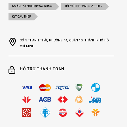
ĐỒ ÁN TỐT NGHIỆP XÂY DỰNG
KẾT CẤU BÊ TÔNG CỐT THÉP
KẾT CẤU THÉP
SỐ 3 THÀNH THÁI, PHƯỜNG 14, QUẬN 10, THÀNH PHỐ HỒ
CHÍ MINH
HỖ TRỢ THANH TOÁN