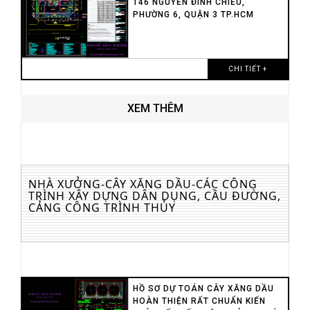
146 NGUYỄN ĐÌNH CHIỂU,
PHƯỜNG 6, QUẬN 3 TP.HCM
CHI TIẾT +
XEM THÊM
NHÀ XƯỞNG-CÂY XĂNG DẦU-CÁC CÔNG
TRÌNH XÂY DỰNG DÂN DỤNG, CẦU ĐƯỜNG,
CẢNG CÔNG TRÌNH THỦY
HỒ SƠ DỰ TOÁN CÂY XĂNG DẦU
HOÀN THIỆN RẤT CHUẨN KIẾN