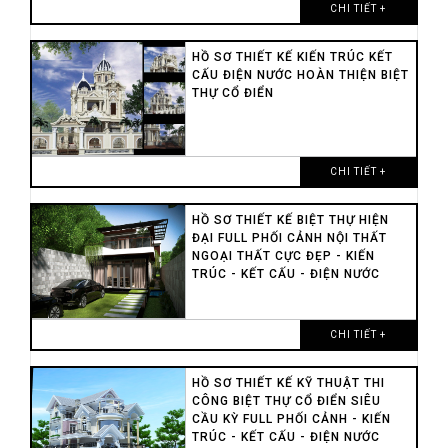
CHI TIẾT +
HỒ SƠ THIẾT KẾ KIẾN TRÚC KẾT
CẤU ĐIỆN NƯỚC HOÀN THIỆN BIỆT
THỰ CỔ ĐIỂN
CHI TIẾT +
HỒ SƠ THIẾT KẾ BIỆT THỰ HIỆN
ĐẠI FULL PHỐI CẢNH NỘI THẤT
NGOẠI THẤT CỰC ĐẸP - KIẾN
TRÚC - KẾT CẤU - ĐIỆN NƯỚC
CHI TIẾT +
HỒ SƠ THIẾT KẾ KỸ THUẬT THI
CÔNG BIỆT THỰ CỔ ĐIỂN SIÊU
CẦU KỲ FULL PHỐI CẢNH - KIẾN
TRÚC - KẾT CẤU - ĐIỆN NƯỚC