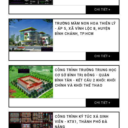
CHI TIẾT +
TRƯỜNG MẦM NON HOA THIÊN LÝ
- ẤP 5, XÃ VĨNH LỘC B, HUYỆN
BÌNH CHÁNH, TP.HCM
CHI TIẾT +
CÔNG TRÌNH TRƯỜNG TRUNG HỌC
CƠ SỞ BÌNH TRỊ ĐÔNG - QUẬN
BÌNH TÂN - KẾT CẤU 2 KHỐI: KHỐI
CHÍNH VÀ KHỐI THỂ THAO
CHI TIẾT +
CÔNG TRÌNH KÝ TÚC XÁ SINH
VIÊN - KTX1, THÀNH PHỐ ĐÀ
NẴNG