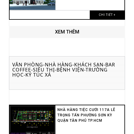
CHI TIẾT +
XEM THÊM
VĂN PHÒNG-NHÀ HÀNG-KHÁCH SẠN-BAR
COFFEE-SIÊU THỊ-BỆNH VIỆN-TRƯỜNG
HỌC-KÝ TÚC XÁ
NHÀ HÀNG TIỆC CƯỚI 117A LÊ
TRỌNG TẤN PHƯỜNG SƠN KỲ
QUẬN TÂN PHÚ TP.HCM