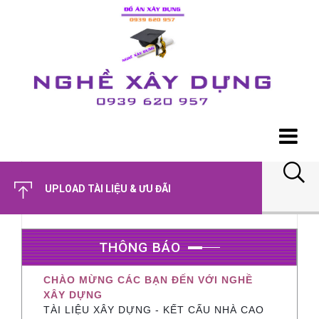
UPLOAD TÀI LIỆU & ƯU ĐÃI
THÔNG BÁO
CHÀO MỪNG CÁC BẠN ĐẾN VỚI NGHỀ
XÂY DỰNG
TÀI LIỆU XÂY DỰNG - KẾT CẤU NHÀ CAO