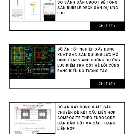
SO SÁNH SÀN UBOOT BÊ TÔNG
SÀN BUBBLE DECK SÀN DỰ ỨNG
LỰC
CHI TIẾT +
ĐỒ ÁN TỐT NGHIỆP XÂY DỰNG
XUẤT SẮC SÀN DỰ ỨNG LỰC MÔ
HÌNH ETABS ẢNH HƯỞNG DỰ ỨNG
LỰC KIỂM TRA CỘT HỆ LÕI CỨNG
BẰNG BIỂU ĐỒ TƯƠNG TÁC
CHI TIẾT +
ĐỒ ÁN XÂY DỰNG XUẤT SẮC
CHUYÊN ĐỀ KẾT CẤU LIÊN HỢP
COMPOSITE THEO EUROCODE
SÀN DẦM CỘT VÀ CẦU THANG
LIÊN HỢP