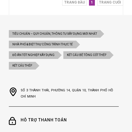
TRANG ĐẦU
1
TRANG CUỐI
TIÊU CHUẨN – QUY CHUẨN, THÔNG TƯ XÂY DỰNG MỚI NHẤT
NHÀ PHỐ & BIỆT THỰ CÔNG TRÌNH THỰC TẾ
ĐỒ ÁN TỐT NGHIỆP XÂY DỰNG
KẾT CẤU BÊ TÔNG CỐT THÉP
KẾT CẤU THÉP
SỐ 3 THÀNH THÁI, PHƯỜNG 14, QUẬN 10, THÀNH PHỐ HỒ
CHÍ MINH
HỖ TRỢ THANH TOÁN