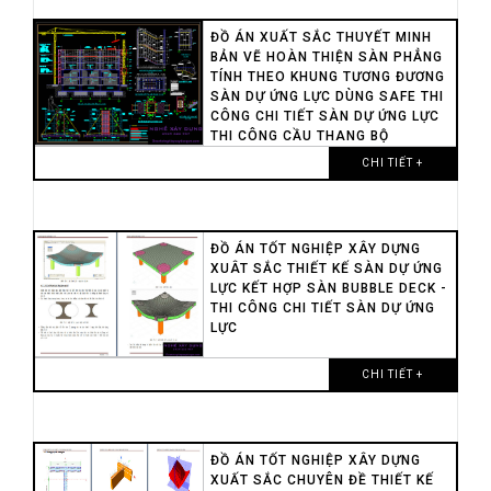
ĐỒ ÁN XUẤT SẮC THUYẾT MINH
BẢN VẼ HOÀN THIỆN SÀN PHẲNG
TÍNH THEO KHUNG TƯƠNG ĐƯƠNG
SÀN DỰ ỨNG LỰC DÙNG SAFE THI
CÔNG CHI TIẾT SÀN DỰ ỨNG LỰC
THI CÔNG CẦU THANG BỘ
CHI TIẾT +
ĐỒ ÁN TỐT NGHIỆP XÂY DỰNG
XUÂT SẮC THIẾT KẾ SÀN DỰ ỨNG
LỰC KẾT HỢP SÀN BUBBLE DECK -
THI CÔNG CHI TIẾT SÀN DỰ ỨNG
LỰC
CHI TIẾT +
ĐỒ ÁN TỐT NGHIỆP XÂY DỰNG
XUẤT SẮC CHUYÊN ĐỀ THIẾT KẾ