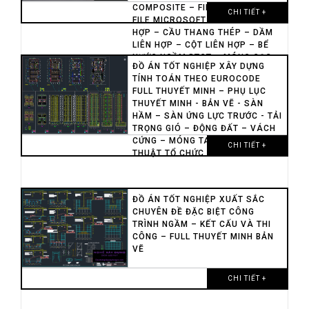
COMPOSITE – FILE MATLAP –
CHI TIẾT +
FILE MICROSOFT VISIO SÀN LIÊN
HỢP – CẦU THANG THÉP – DẦM
LIÊN HỢP – CỘT LIÊN HỢP – BỂ
NƯỚC NGẦM BTCT – MÓNG CỌC
ĐỒ ÁN TỐT NGHIỆP XÂY DỰNG
KHOAN NHỒI – MÓNG CỌC
TÍNH TOÁN THEO EUROCODE
BARRETE
FULL THUYẾT MINH – PHỤ LỤC
THUYẾT MINH - BẢN VẼ - SÀN
HẦM – SÀN ỨNG LỰC TRƯỚC - TẢI
TRỌNG GIÓ – ĐỘNG ĐẤT – VÁCH
CỨNG – MÓNG TAM GIÁC – KỸ
CHI TIẾT +
THUẬT TỔ CHỨC THI CÔNG
ĐỒ ÁN TỐT NGHIỆP XUẤT SẮC
CHUYÊN ĐỀ ĐẶC BIỆT CÔNG
TRÌNH NGẦM – KẾT CẤU VÀ THI
CÔNG – FULL THUYẾT MINH BẢN
VẼ
CHI TIẾT +