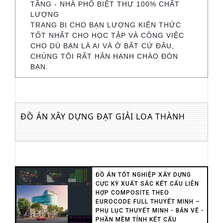
TẦNG - NHÀ PHỐ BIỆT THỰ 100% CHẤT
LƯỢNG
TRANG BỊ CHO BẠN LƯỢNG KIẾN THỨC
TỐT NHẤT CHO HỌC TẬP VÀ CÔNG VIỆC
CHO DÙ BẠN LÀ AI VÀ Ở BẤT CỨ ĐÂU,
CHÚNG TÔI RẤT HÂN HẠNH CHÀO ĐÓN
BẠN.
ĐỒ ÁN XÂY DỰNG ĐẠT GIẢI LOA THÀNH
ĐỒ ÁN TỐT NGHIỆP XÂY DỰNG
CỰC KỲ XUẤT SẮC KẾT CẤU LIÊN
HỢP COMPOSITE THEO
EUROCODE FULL THUYẾT MINH –
PHỤ LỤC THUYẾT MINH - BẢN VẼ -
PHẦN MỀM TÍNH KẾT CẤU