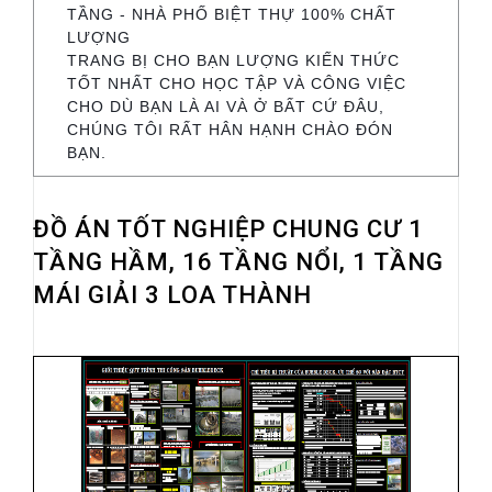
TẦNG - NHÀ PHỐ BIỆT THỰ 100% CHẤT
LƯỢNG
TRANG BỊ CHO BẠN LƯỢNG KIẾN THỨC
TỐT NHẤT CHO HỌC TẬP VÀ CÔNG VIỆC
CHO DÙ BẠN LÀ AI VÀ Ở BẤT CỨ ĐÂU,
CHÚNG TÔI RẤT HÂN HẠNH CHÀO ĐÓN
BẠN.
ĐỒ ÁN TỐT NGHIỆP CHUNG CƯ 1
TẦNG HẦM, 16 TẦNG NỔI, 1 TẦNG
MÁI GIẢI 3 LOA THÀNH