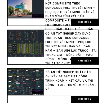
rất tốt
HỢP COMPOSITE THEO
3. Đây là một đồ án được đánh giá rất cao từ
EUROCODE FULL THUYẾT MINH –
phía các thầy cô, và những người có chuyên
PHỤ LỤC THUYẾT MINH - BẢN VẼ -
môn giỏi về xây dựng. Tác giả có sự tự học
PHẦN MỀM TÍNH KẾT CẤU
hỏi rất cao, nghiên cứu các công trình thực tế
COMPOSITE – FILE MATLAP –
CHI TIẾT +
rất kỹ lưỡng và có kiến thức chuyên môn rất
FILE MICROSOFT VISIO SÀN LIÊN
tốt.
HỢP – CẦU THANG THÉP – DẦM
LIÊN HỢP – CỘT LIÊN HỢP – BỂ
ĐỒ ÁN TỐT NGHIỆP XÂY DỰNG
NƯỚC NGẦM BTCT – MÓNG CỌC
TÍNH TOÁN THEO EUROCODE
KHOAN NHỒI – MÓNG CỌC
FULL THUYẾT MINH – PHỤ LỤC
BARRETE
THUYẾT MINH - BẢN VẼ - SÀN
HẦM – SÀN ỨNG LỰC TRƯỚC - TẢI
TRỌNG GIÓ – ĐỘNG ĐẤT – VÁCH
CỨNG – MÓNG TAM GIÁC – KỸ
CHI TIẾT +
THUẬT TỔ CHỨC THI CÔNG
ĐỒ ÁN TỐT NGHIỆP XUẤT SẮC
CHUYÊN ĐỀ ĐẶC BIỆT CÔNG
TRÌNH NGẦM – KẾT CẤU VÀ THI
CÔNG – FULL THUYẾT MINH BẢN
VẼ
CHI TIẾT +