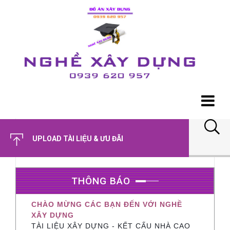
UPLOAD TÀI LIỆU & ƯU ĐÃI
THÔNG BÁO
CHÀO MỪNG CÁC BẠN ĐẾN VỚI NGHỀ
XÂY DỰNG
TÀI LIỆU XÂY DỰNG - KẾT CẤU NHÀ CAO