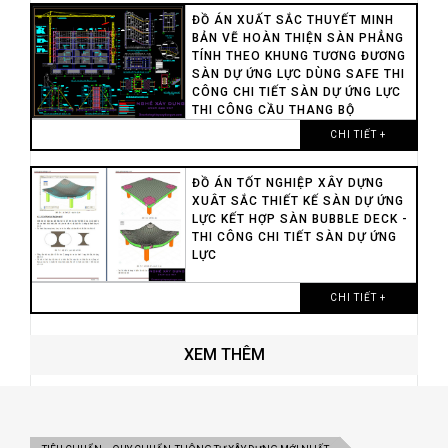
ĐỒ ÁN XUẤT SẮC THUYẾT MINH
BẢN VẼ HOÀN THIỆN SÀN PHẲNG
TÍNH THEO KHUNG TƯƠNG ĐƯƠNG
SÀN DỰ ỨNG LỰC DÙNG SAFE THI
CÔNG CHI TIẾT SÀN DỰ ỨNG LỰC
THI CÔNG CẦU THANG BỘ
CHI TIẾT +
ĐỒ ÁN TỐT NGHIỆP XÂY DỰNG
XUÂT SẮC THIẾT KẾ SÀN DỰ ỨNG
LỰC KẾT HỢP SÀN BUBBLE DECK -
THI CÔNG CHI TIẾT SÀN DỰ ỨNG
LỰC
CHI TIẾT +
XEM THÊM