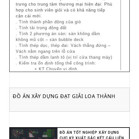
trưng cho trung tâm thương mại hiện đại: Phù
hợp cho sinh viên giỏi và có khả năng tiếp
cận cái mới.
. Tính thành phần động của gió
. Tính tải trọng động đất
. Tính 2 phương án sàn: sàn không dầm
không mũ cột – sàn bubble deck
. Tính thép dọc, thép đai: Vách thẳng đứng –
Vách nằm ngang trên lỗ cửa
. Tính thép dầm lanh tô (vị trí cửa thang máy)
. Kiểm tra ổn định tổng thể công trình:
+ KT Chuyển vị đỉnh
+ KT Chống lật
+ KT Trượt
+ KT dao động
. Phần thi công:
ĐỒ ÁN XÂY DỰNG ĐẠT GIẢI LOA THÀNH
Thi công 2 phương án sàn
Quy trình thi công cụ thể có hình ảnh minh
họa rõ ràng sàn bubble deck
1. Các phần tính toán được thể hiện rõ ràng
dễ hiểu bám sát theo tiêu chuẩn
xây dựng
Việt Nam
ĐỒ ÁN TỐT NGHIỆP XÂY DỰNG
2. Bài làm với khối lượng kiến thức rất lớn và
CỰC KỲ XUẤT SẮC KẾT CẤU LIÊN