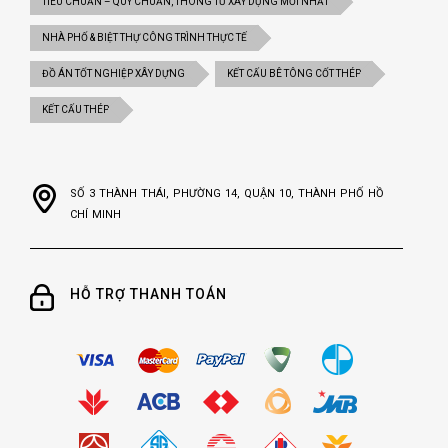
TIÊU CHUẨN – QUY CHUẨN, THÔNG TƯ XÂY DỰNG MỚI NHẤT
NHÀ PHỐ & BIỆT THỰ CÔNG TRÌNH THỰC TẾ
ĐỒ ÁN TỐT NGHIỆP XÂY DỰNG
KẾT CẤU BÊ TÔNG CỐT THÉP
KẾT CẤU THÉP
SỐ 3 THÀNH THÁI, PHƯỜNG 14, QUẬN 10, THÀNH PHỐ HỒ
CHÍ MINH
HỖ TRỢ THANH TOÁN