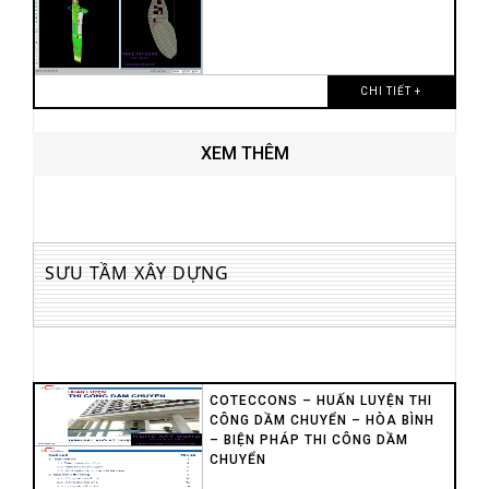
CHI TIẾT +
XEM THÊM
SƯU TẦM XÂY DỰNG
COTECCONS – HUẤN LUYỆN THI
CÔNG DẦM CHUYỂN – HÒA BÌNH
– BIỆN PHÁP THI CÔNG DẦM
CHUYỂN