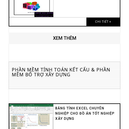
CHI TIẾT +
XEM THÊM
PHẦN MỀM TÍNH TOÁN KẾT CẤU & PHẦN
MỀM BỔ TRỢ XÂY DỰNG
BẢNG TÍNH EXCEL CHUYÊN
NGHIỆP CHO ĐỒ ÁN TỐT NGHIỆP
XÂY DỰNG