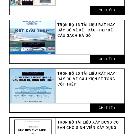
CHI TIẾT +
TRỌN BỘ 13 TÀI LIỆU RẤT HAY
ĐẦY ĐỦ VỀ KẾT CẤU THÉP KẾT
CẤU GẠCH ĐÁ GỖ
CHI TIẾT +
TRỌN BỘ 20 TÀI LIỆU RẤT HAY
ĐẦY ĐỦ VỀ CẤU KIỆN BÊ TÔNG
CỐT THÉP
CHI TIẾT +
TRỌN BỘ TÀI LIỆU XÂY DỰNG CƠ
BẢN CHO SINH VIÊN XÂY DỰNG