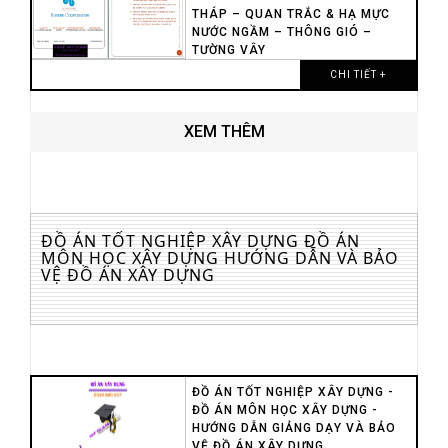
THÁP – QUAN TRẮC & HẠ MỰC
NƯỚC NGẦM – THÔNG GIÓ –
TƯỜNG VÂY
CHI TIẾT +
XEM THÊM
ĐỒ ÁN TỐT NGHIỆP XÂY DỰNG ĐỒ ÁN
MÔN HỌC XÂY DỰNG HƯỚNG DẪN VÀ BẢO
VỆ ĐỒ ÁN XÂY DỰNG
ĐỒ ÁN TỐT NGHIỆP XÂY DỰNG -
ĐỒ ÁN MÔN HỌC XÂY DỰNG -
HƯỚNG DẪN GIẢNG DẠY VÀ BẢO
VỆ ĐỒ ÁN XÂY DỰNG