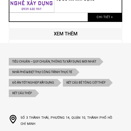
CHI TIẾT +
XEM THÊM
TIÊU CHUẨN – QUY CHUẨN, THÔNG TƯ XÂY DỰNG MỚI NHẤT
NHÀ PHỐ & BIỆT THỰ CÔNG TRÌNH THỰC TẾ
ĐỒ ÁN TỐT NGHIỆP XÂY DỰNG
KẾT CẤU BÊ TÔNG CỐT THÉP
KẾT CẤU THÉP
SỐ 3 THÀNH THÁI, PHƯỜNG 14, QUẬN 10, THÀNH PHỐ HỒ
CHÍ MINH