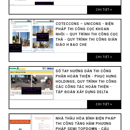
CHI TIẾT +
COTECCONS – UNICONS - BIỆN
PHÁP THI CÔNG CỌC KHOAN
NHỒI – QUY TRÌNH THI CÔNG CỌC
THẢ - QUY TRÌNH THI CÔNG GIÀN
GIÁO H BAO CHE
CHI TIẾT +
SỔ TAY HƯỚNG DẪN THI CÔNG
PHẦN HOÀN THIỆN - PHỤC HƯNG
HOLDINGS; QUY TRÌNH THI CÔNG
CÁC CÔNG TÁC HOÀN THIỆN -
TẬP ĐOÀN XÂY DỰNG DELTA
CHI TIẾT +
NHÀ THẦU HÒA BÌNH BIỆN PHÁP
THI CÔNG TẦNG HẦM PHƯƠNG
PHÁP SEMI TOPDOWN - CẨU