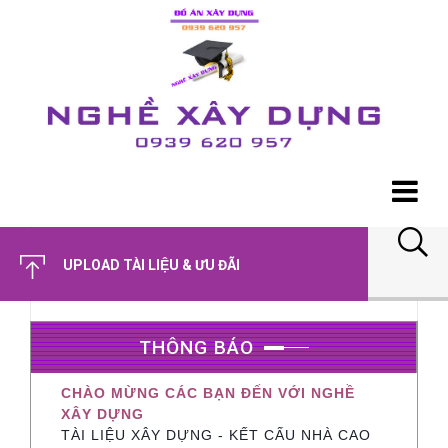
UPLOAD TÀI LIỆU & ƯU ĐÃI
THÔNG BÁO
CHÀO MỪNG CÁC BẠN ĐẾN VỚI NGHỀ
XÂY DỰNG
TÀI LIỆU XÂY DỰNG - KẾT CẤU NHÀ CAO