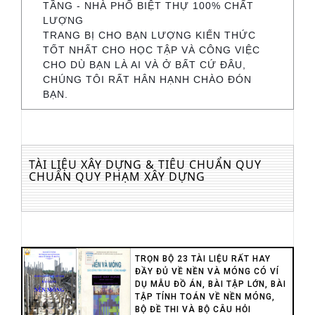
TẦNG - NHÀ PHỐ BIỆT THỰ 100% CHẤT
LƯỢNG
TRANG BỊ CHO BẠN LƯỢNG KIẾN THỨC
TỐT NHẤT CHO HỌC TẬP VÀ CÔNG VIỆC
CHO DÙ BẠN LÀ AI VÀ Ở BẤT CỨ ĐÂU,
CHÚNG TÔI RẤT HÂN HẠNH CHÀO ĐÓN
BẠN.
TÀI LIỆU XÂY DỰNG & TIÊU CHUẨN QUY
CHUẨN QUY PHẠM XÂY DỰNG
TRỌN BỘ 23 TÀI LIỆU RẤT HAY
ĐẦY ĐỦ VỀ NỀN VÀ MÓNG CÓ VÍ
DỤ MẪU ĐỒ ÁN, BÀI TẬP LỚN, BÀI
TẬP TÍNH TOÁN VỀ NỀN MÓNG,
BỘ ĐỀ THI VÀ BỘ CÂU HỎI