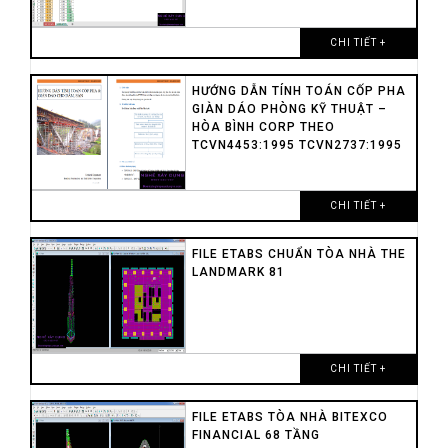
CHI TIẾT +
HƯỚNG DẪN TÍNH TOÁN CỐP PHA
GIÀN DÁO PHÒNG KỸ THUẬT –
HÒA BÌNH CORP THEO
TCVN4453:1995 TCVN2737:1995
CHI TIẾT +
FILE ETABS CHUẨN TÒA NHÀ THE
LANDMARK 81
CHI TIẾT +
FILE ETABS TÒA NHÀ BITEXCO
FINANCIAL 68 TẦNG