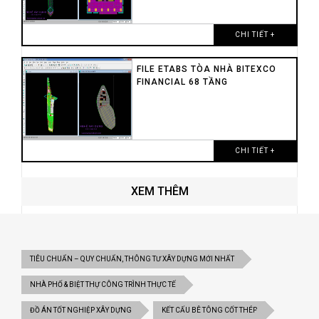
CHI TIẾT +
FILE ETABS TÒA NHÀ BITEXCO
FINANCIAL 68 TẦNG
CHI TIẾT +
XEM THÊM
TIÊU CHUẨN – QUY CHUẨN, THÔNG TƯ XÂY DỰNG MỚI NHẤT
NHÀ PHỐ & BIỆT THỰ CÔNG TRÌNH THỰC TẾ
ĐỒ ÁN TỐT NGHIỆP XÂY DỰNG
KẾT CẤU BÊ TÔNG CỐT THÉP