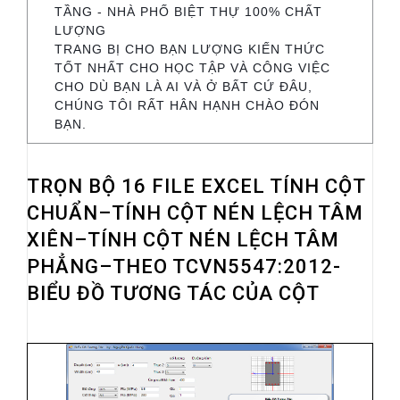
TẦNG - NHÀ PHỐ BIỆT THỰ 100% CHẤT
LƯỢNG
TRANG BỊ CHO BẠN LƯỢNG KIẾN THỨC
TỐT NHẤT CHO HỌC TẬP VÀ CÔNG VIỆC
CHO DÙ BẠN LÀ AI VÀ Ở BẤT CỨ ĐÂU,
CHÚNG TÔI RẤT HÂN HẠNH CHÀO ĐÓN
BẠN.
TRỌN BỘ 16 FILE EXCEL TÍNH CỘT
CHUẨN–TÍNH CỘT NÉN LỆCH TÂM
XIÊN–TÍNH CỘT NÉN LỆCH TÂM
PHẲNG–THEO TCVN5547:2012-
BIỂU ĐỒ TƯƠNG TÁC CỦA CỘT