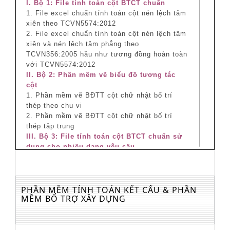
I. Bộ 1: File tính toán cột BTCT chuẩn
1. File excel chuẩn tính toán cột nén lệch tâm
xiên theo TCVN5574:2012
2. File excel chuẩn tính toán cột nén lệch tâm
xiên và nén lệch tâm phẳng theo
TCVN356:2005 hầu như tương đồng hoàn toàn
với TCVN5574:2012
II. Bộ 2: Phần mềm vẽ biểu đồ tương tác
cột
1. Phần mềm vẽ BĐTT cột chữ nhật bố trí
thép theo chu vi
2. Phần mềm vẽ BĐTT cột chữ nhật bố trí
thép tập trung
III. Bộ 3: File tính toán cột BTCT chuẩn sử
dụng cho nhiều dạng yêu cầu
(TCVN356:2005 gần như tương đồng
TCVN5574:2012)
1. File excel chuẩn tính toán cột nén lệch tâm
xiên
PHẦN MỀM TÍNH TOÁN KẾT CẤU & PHẦN
MỀM BỔ TRỢ XÂY DỰNG
Tác giả:TS.Nguyễn Hữu Anh Tuấn
2. File excel chuẩn tính toán cột nén lệch tâm
phẳng
Tác giả:TS.Nguyễn Hữu Anh Tuấn