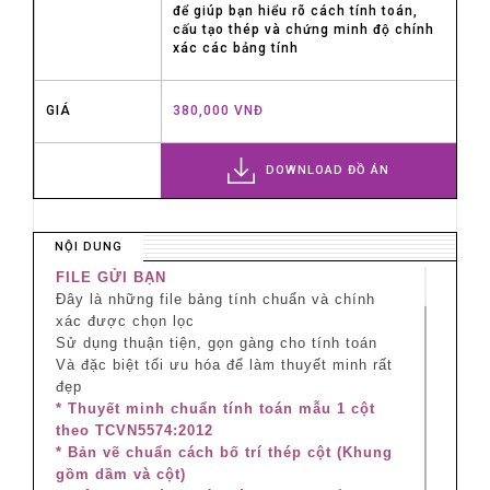
để giúp bạn hiểu rõ cách tính toán,
cấu tạo thép và chứng minh độ chính
xác các bảng tính
GIÁ
380,000 VNĐ
DOWNLOAD ĐỒ ÁN
NỘI DUNG
FILE GỬI BẠN
Đây là những file bảng tính chuẩn và chính
xác được chọn lọc
Sử dụng thuận tiện, gọn gàng cho tính toán
Và đặc biệt tối ưu hóa để làm thuyết minh rất
đẹp
* Thuyết minh chuẩn tính toán mẫu 1 cột
theo TCVN5574:2012
* Bản vẽ chuẩn cách bố trí thép cột (Khung
gồm dầm và cột)