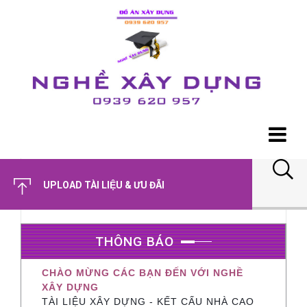
UPLOAD TÀI LIỆU & ƯU ĐÃI
THÔNG BÁO
CHÀO MỪNG CÁC BẠN ĐẾN VỚI NGHỀ
XÂY DỰNG
TÀI LIỆU XÂY DỰNG - KẾT CẤU NHÀ CAO