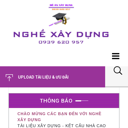
UPLOAD TÀI LIỆU & ƯU ĐÃI
THÔNG BÁO
CHÀO MỪNG CÁC BẠN ĐẾN VỚI NGHỀ
XÂY DỰNG
TÀI LIỆU XÂY DỰNG - KẾT CẤU NHÀ CAO