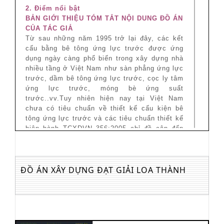
2. Điểm nổi bật
BẢN GIỚI THIỆU TÓM TẮT NỘI DUNG ĐỒ ÁN
CỦA TÁC GIẢ
Từ sau những năm 1995 trở lại đây, các kết
cấu bằng bê tông ứng lực trước được ứng
dụng ngày càng phổ biến trong xây dựng nhà
nhiều tầng ở Việt Nam như sàn phẳng ứng lực
trước, dầm bê tông ứng lực trước, cọc ly tâm
ứng lực trước, móng bè ứng suất
trước..vv.Tuy nhiên hiện nay tại Việt Nam
chưa có tiêu chuẩn về thiết kế cấu kiện bê
tông ứng lực trước và các tiêu chuẩn thiết kế
hiện hành TCXDVN 356:2005 chỉ đề cập đến
một phần nhỏ về tính toán tổn hao ứng suất
trước; hơn nữa các tài liệu hướng dẫn và
sách tham khảo trong nước về lĩnh vực này
ĐỒ ÁN XÂY DỰNG ĐẠT GIẢI LOA THÀNH
còn rất ít, các tài liệu nước ngoài khá phong
phú nhưng lại xây dựng dựa trên tiêu chuẩn
nước ngoài (và hầu như đều viết theo tiêu
chuẩn cũ) nên chưa đáp ứng được yêu cầu
tính toán thực hành ở Việt Nam. Do đó, mục
đích của đồ án là tổng hợp các lý thuyết tính