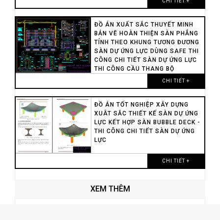
CHI TIẾT +
như cột và vách. Tuy nhiên trong thực tế thì
hiệu ứng của lực căng trong kết cấu nhà nhiều
ĐỒ ÁN XUẤT SẮC THUYẾT MINH
tầng trong hầu hết các công trình xây dựng
BẢN VẼ HOÀN THIỆN SÀN PHẲNG
đều không được xét đến và thườn bỏ qua, dẫn
TÍNH THEO KHUNG TƯƠNG ĐƯƠNG
đến ảnh hưởng đến chất lượng của công
SÀN DỰ ỨNG LỰC DÙNG SAFE THI
trình.
CÔNG CHI TIẾT SÀN DỰ ỨNG LỰC
Đồ án có tính toán và so sánh cả hai trường
THI CÔNG CẦU THANG BỘ
hợp thiết kế khung có xét và không đến thành
CHI TIẾT +
phần ứng lực trước trong sàn vào khung nhà
cao tầng.
ĐỒ ÁN TỐT NGHIỆP XÂY DỰNG
§
Sơ đồ tính coi chân cột là ngàm cứng tại
XUÂT SẮC THIẾT KẾ SÀN DỰ ỨNG
mặt móng (không có chuyển vị thẳng đứng,
LỰC KẾT HỢP SÀN BUBBLE DECK -
chuyển vị ngang và chuyển vị xoay) là
THI CÔNG CHI TIẾT SÀN DỰ ỨNG
chưa đúng với sự làm việc thực tế của kết
LỰC
cấu
Sơ đồ cắt rời kết cấu bên trên và móng bên
CHI TIẾT +
dưới tại chân cột với quan niệm chân cột
ngàm (hoặc khớp), sau đó dùng nội lực tại
XEM THÊM
chân cột với sơ đồ trên để tính móng là chưa
hợp lý. Vì khi tính toán bằng các mô hình như
trên chúng ta đã bỏ qua ảnh hưởng qua lại
giữa độ cứng của kết cấu bên trên với chuyển