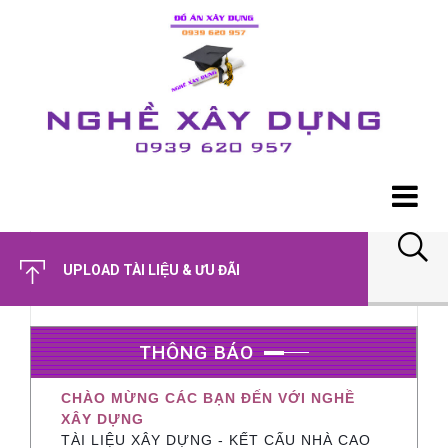
UPLOAD TÀI LIỆU & ƯU ĐÃI
THÔNG BÁO
CHÀO MỪNG CÁC BẠN ĐẾN VỚI NGHỀ
XÂY DỰNG
TÀI LIỆU XÂY DỰNG - KẾT CẤU NHÀ CAO