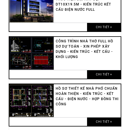
TP.HCM quý II/2018, ủy ban nhân dân
DT10X19.5M - KIẾN TRÚC KẾT
TP.HCM, sở xây dựng ban hành: 1 file excel
CẤU ĐIỆN NƯỚC FULL
(Theo Nghị định số 32/2015/NĐ-CP ngày
25/3/2015 của Chính phủ, Thông tư số
06/2016/TT-BXD ngày 10/3/2016 của Bộ Xây
CHI TIẾT +
dựng)
. Hồ sơ dự toán hoàn thiện: 1 file excel
+ Bìa ngoài
CÔNG TRÌNH NHÀ THỜ FULL HỒ
SƠ DỰ TOÁN - XIN PHÉP XÂY
+ Bìa trong
DỰNG - KIẾN TRÚC - KẾT CẤU -
+ Thuyết minh
KHỐI LƯỢNG
+ Tổng hợp dự toán hạng mục
+ Bảng tính toán, đo bóc khối lượng
công trình
CHI TIẾT +
+ Bảng tổng hợp vật liệu, nhân công,
máy thi công
+ Bảng hao phí vật tư
HỒ SƠ THIẾT KẾ NHÀ PHỐ CHUẨN
+ Bảng tổng hợp vật liệu chênh lệch
HOÀN THIỆN - KIẾN TRÚC - KẾT
CẤU - ĐIỆN NƯỚC - HỢP ĐỒNG THI
giá
CÔNG
+ Bảng dự thầu
+ Bảng đơn giá chi tiết
. Bảng báo giá đính kèm: file pdf
CHI TIẾT +
+ Bảng giá CADIVI (công ty cổ phần
dây cáp điện Việt Nam): áp dụng toàn quốc từ