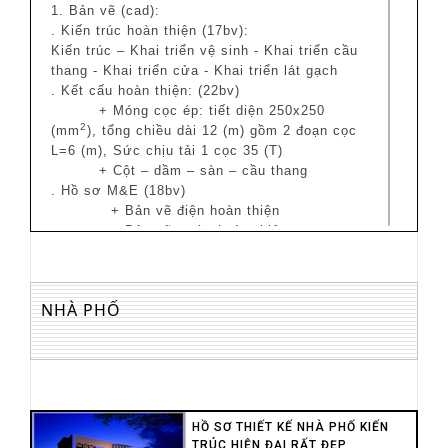
1. Bản vẽ (cad):
. Kiến trúc hoàn thiện (17bv):
Kiến trúc – Khai triển vệ sinh - Khai triển cầu
thang - Khai triển cửa - Khai triển lát gạch
. Kết cấu hoàn thiện: (22bv)
+ Móng cọc ép: tiết diện 250x250
2
(mm
), tổng chiều dài 12 (m) gồm 2 đoạn cọc
L=6 (m), Sức chịu tải 1 cọc 35 (T)
+ Cột – dầm – sàn – cầu thang
. Hồ sơ M&E (18bv)
+ Bản vẽ điện hoàn thiện
+ Bản vẽ nước hoàn thiện
2. Hồ sơ dự toán và các phần liên quan
. Bảng thống kê thép: 1 file excel
Móng cọc – Đà kiềng -
Cột – Dầm lầu 1 - Dầm
NHÀ PHỐ
lầu 2 – Dầm mái -
Sàn
. Bảng tính khối lượng: 1 file excel
+ Bảng tổng hợp khối lượng
+ Móng cọc – Đà kiềng -
Cột – Dầm -
Sàn – Xây tường – Lanh tô – Cầu thang 3 vế
rẻ quạt
HỒ SƠ THIẾT KẾ NHÀ PHỐ KIẾN
. Bảng giá vật liệu xây dựng trên địa bàn
TRÚC HIỆN ĐẠI RẤT ĐẸP