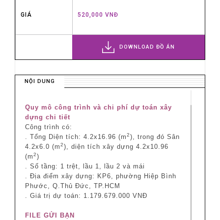
GIÁ
520,000 VNĐ
DOWNLOAD ĐỒ ÁN
NỘI DUNG
Quy mô công trình và chi phí dự toán xây
dựng chi tiết
Công trình có:
2
. Tổng Diện tích: 4.2x16.96 (m
), trong đó Sân
2
4.2x6.0 (m
), diện tích xây dựng 4.2x10.96
2
(m
)
. Số tầng: 1 trệt, lầu 1, lầu 2 và mái
. Địa điểm xây dựng: KP6, phường Hiệp Bình
Phước, Q.Thủ Đức, TP.HCM
. Giá trị dự toán: 1.179.679.000 VNĐ
FILE GỬI BẠN