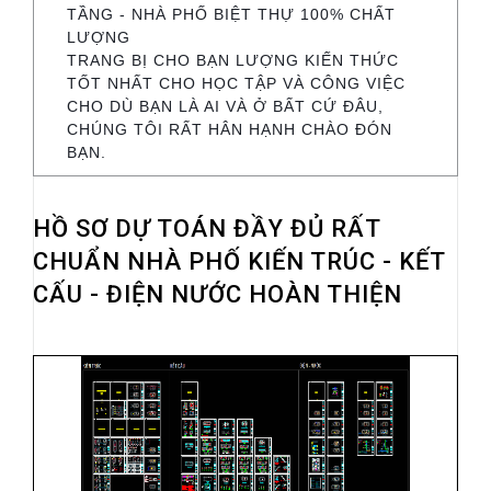
TẦNG - NHÀ PHỐ BIỆT THỰ 100% CHẤT
LƯỢNG
TRANG BỊ CHO BẠN LƯỢNG KIẾN THỨC
TỐT NHẤT CHO HỌC TẬP VÀ CÔNG VIỆC
CHO DÙ BẠN LÀ AI VÀ Ở BẤT CỨ ĐÂU,
CHÚNG TÔI RẤT HÂN HẠNH CHÀO ĐÓN
BẠN.
HỒ SƠ DỰ TOÁN ĐẦY ĐỦ RẤT
CHUẨN NHÀ PHỐ KIẾN TRÚC - KẾT
CẤU - ĐIỆN NƯỚC HOÀN THIỆN