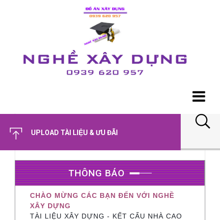
UPLOAD TÀI LIỆU & ƯU ĐÃI
THÔNG BÁO
CHÀO MỪNG CÁC BẠN ĐẾN VỚI NGHỀ
XÂY DỰNG
TÀI LIỆU XÂY DỰNG - KẾT CẤU NHÀ CAO