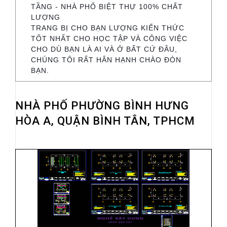
TẦNG - NHÀ PHỐ BIỆT THỰ 100% CHẤT
LƯỢNG
TRANG BỊ CHO BẠN LƯỢNG KIẾN THỨC
TỐT NHẤT CHO HỌC TẬP VÀ CÔNG VIỆC
CHO DÙ BẠN LÀ AI VÀ Ở BẤT CỨ ĐÂU,
CHÚNG TÔI RẤT HÂN HẠNH CHÀO ĐÓN
BẠN.
NHÀ PHỐ PHƯỜNG BÌNH HƯNG
HÒA A, QUẬN BÌNH TÂN, TPHCM