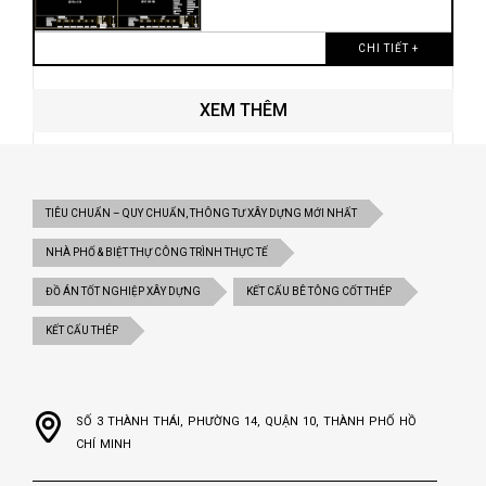
CHI TIẾT +
XEM THÊM
TIÊU CHUẨN – QUY CHUẨN, THÔNG TƯ XÂY DỰNG MỚI NHẤT
NHÀ PHỐ & BIỆT THỰ CÔNG TRÌNH THỰC TẾ
ĐỒ ÁN TỐT NGHIỆP XÂY DỰNG
KẾT CẤU BÊ TÔNG CỐT THÉP
KẾT CẤU THÉP
SỐ 3 THÀNH THÁI, PHƯỜNG 14, QUẬN 10, THÀNH PHỐ HỒ
CHÍ MINH