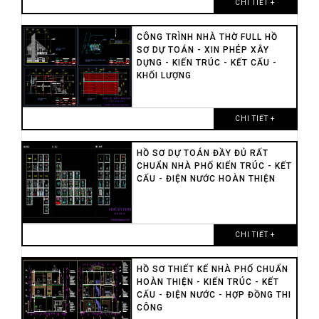
CHI TIẾT +
CÔNG TRÌNH NHÀ THỜ FULL HỒ
SƠ DỰ TOÁN - XIN PHÉP XÂY
DỰNG - KIẾN TRÚC - KẾT CẤU -
KHỐI LƯỢNG
CHI TIẾT +
HỒ SƠ DỰ TOÁN ĐẦY ĐỦ RẤT
CHUẨN NHÀ PHỐ KIẾN TRÚC - KẾT
CẤU - ĐIỆN NƯỚC HOÀN THIỆN
CHI TIẾT +
HỒ SƠ THIẾT KẾ NHÀ PHỐ CHUẨN
HOÀN THIỆN - KIẾN TRÚC - KẾT
CẤU - ĐIỆN NƯỚC - HỢP ĐỒNG THI
CÔNG