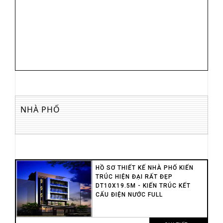
NHÀ PHỐ
HỒ SƠ THIẾT KẾ NHÀ PHỐ KIẾN
TRÚC HIỆN ĐẠI RẤT ĐẸP
DT10X19.5M - KIẾN TRÚC KẾT
CẤU ĐIỆN NƯỚC FULL