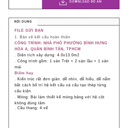
DOWNLOAD ĐỒ ÁN
NỘI DUNG
FILE GỬI BẠN
1. Bản vẽ kết cấu hoàn thiện
CÔNG TRÌNH: NHÀ PHỐ PHƯỜNG BÌNH HƯNG
HÒA A, QUẬN BÌNH TÂN, TPHCM
. Diện tích xây dựng: 4.0x13.0m2
. Công trình gồm: 1 sàn Trệt + 2 sàn lầu + 1 sàn
mái
Điểm hay
. Kiến trúc rất đơn giản: dễ nhìn, dễ hiểu, dễ nắm
bắt cách bố trí hệ kết cấu và cấu tạo thép từng
cấu kiện.
. Móng: Bài làm thiết kế móng băng với hệ cột
không đúng tâm
. Cầu thang: 4 vế