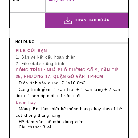
DOWNLOAD ĐỒ ÁN
NỘI DUNG
FILE GỬI BẠN
1. Bản vẽ kết cấu hoàn thiện
2. File etabs công trình
CÔNG TRÌNH: NHÀ PHỐ ĐƯỜNG SỐ 9, CĂN CỨ
26, PHƯỜNG 17, QUẬN GÒ VẤP, TPHCM
. Diện tích xây dựng: 7.1x16.0m2
. Công trình gồm: 1 sàn Trệt + 1 sàn lửng + 2 sàn
lầu + 1 sàn áp mái + 1 sàn mái
Điểm hay
. Móng: Bài làm thiết kế móng băng chạy theo 1 hệ
cột không thẳng hang
. Hệ dầm sàn, hệ mái: dạng xiên
. Câu thang: 3 vế