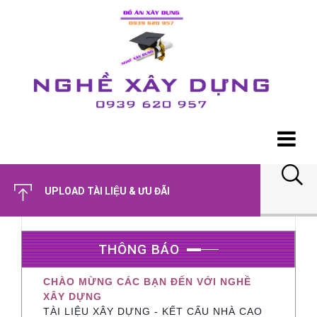
UPLOAD TÀI LIỆU & ƯU ĐÃI
THÔNG BÁO
CHÀO MỪNG CÁC BẠN ĐẾN VỚI NGHỀ
XÂY DỰNG
TÀI LIỆU XÂY DỰNG - KẾT CẤU NHÀ CAO