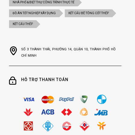
NHÀ PHỐ & BIỆT THỰ CÔNG TRÌNH THỰC TẾ
ĐỒ ÁN TỐT NGHIỆP XÂY DỰNG
KẾT CẤU BÊ TÔNG CỐT THÉP
KẾT CẤU THÉP
SỐ 3 THÀNH THÁI, PHƯỜNG 14, QUẬN 10, THÀNH PHỐ HỒ
CHÍ MINH
HỖ TRỢ THANH TOÁN