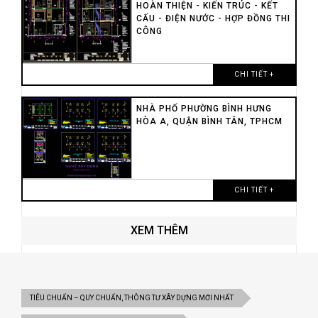
HOÀN THIỆN - KIẾN TRÚC - KẾT
CẤU - ĐIỆN NƯỚC - HỢP ĐỒNG THI
CÔNG
CHI TIẾT +
NHÀ PHỐ PHƯỜNG BÌNH HƯNG
HÒA A, QUẬN BÌNH TÂN, TPHCM
CHI TIẾT +
XEM THÊM
TIÊU CHUẨN – QUY CHUẨN, THÔNG TƯ XÂY DỰNG MỚI NHẤT