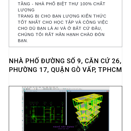
TẦNG - NHÀ PHỐ BIỆT THỰ 100% CHẤT
LƯỢNG
TRANG BỊ CHO BẠN LƯỢNG KIẾN THỨC
TỐT NHẤT CHO HỌC TẬP VÀ CÔNG VIỆC
CHO DÙ BẠN LÀ AI VÀ Ở BẤT CỨ ĐÂU,
CHÚNG TÔI RẤT HÂN HẠNH CHÀO ĐÓN
BẠN.
NHÀ PHỐ ĐƯỜNG SỐ 9, CĂN CỨ 26,
PHƯỜNG 17, QUẬN GÒ VẤP, TPHCM