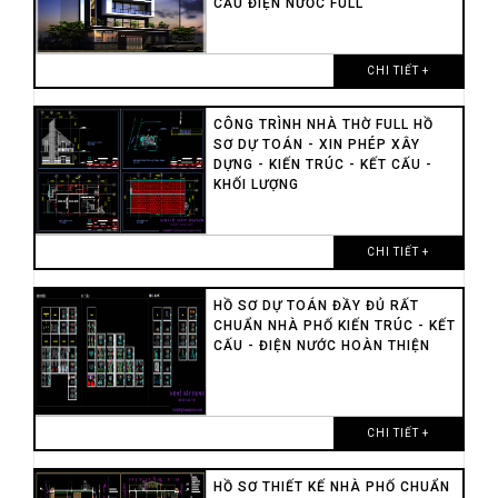
CẤU ĐIỆN NƯỚC FULL
CHI TIẾT +
CÔNG TRÌNH NHÀ THỜ FULL HỒ
SƠ DỰ TOÁN - XIN PHÉP XÂY
DỰNG - KIẾN TRÚC - KẾT CẤU -
KHỐI LƯỢNG
CHI TIẾT +
HỒ SƠ DỰ TOÁN ĐẦY ĐỦ RẤT
CHUẨN NHÀ PHỐ KIẾN TRÚC - KẾT
CẤU - ĐIỆN NƯỚC HOÀN THIỆN
CHI TIẾT +
HỒ SƠ THIẾT KẾ NHÀ PHỐ CHUẨN